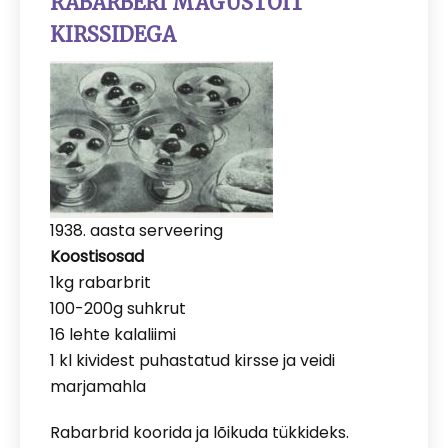
RABARBERI MAGUSTOIT
KIRSSIDEGA
1938. aasta serveering
Koostisosad
1kg rabarbrit
100-200g suhkrut
16 lehte kalaliimi
1 kl kividest puhastatud kirsse ja veidi
marjamahla
Rabarbrid koorida ja lõikuda tükkideks.