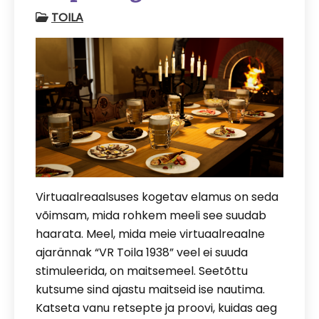
TOILA
Virtuaalreaalsuses kogetav elamus on seda
võimsam, mida rohkem meeli see suudab
haarata. Meel, mida meie virtuaalreaalne
ajarännak “VR Toila 1938” veel ei suuda
stimuleerida, on maitsemeel. Seetõttu
kutsume sind ajastu maitseid ise nautima.
Katseta vanu retsepte ja proovi, kuidas aeg