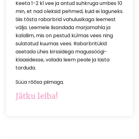
Keeta 1-2 kl vee ja antud suhkruga umbes 10
min, et nad oleksid pehmed, kuid ei laguneks.
Siis tõsta rabarbrid vahulusikaga leemest
välja. Leemele lisandada marjamahla ja
kalaliim, mis on pestud külmas vees ning
sulatatud kuumas vees. Rabarbritükid
asetada ühes kirssidega magussöögi-
klaasidesse, valada leem peale ja lasta
tarduda.
Süüa rõõsa piimaga.
Jätku leiba!