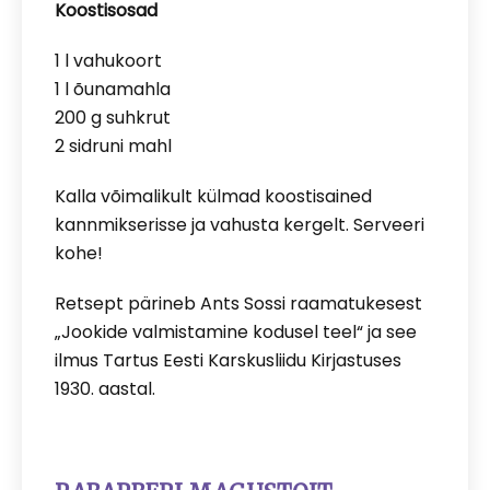
Koostisosad
1 l vahukoort
1 l õunamahla
200 g suhkrut
2 sidruni mahl
Kalla võimalikult külmad koostisained
kannmikserisse ja vahusta kergelt. Serveeri
kohe!
Retsept pärineb Ants Sossi raamatukesest
„Jookide valmistamine kodusel teel“ ja see
ilmus Tartus Eesti Karskusliidu Kirjastuses
1930. aastal.