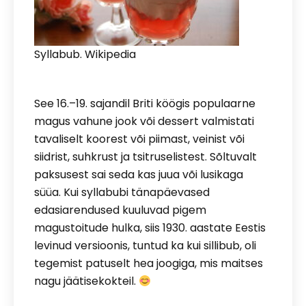
Syllabub. Wikipedia
See 16.–19. sajandil Briti köögis populaarne
magus vahune jook või dessert valmistati
tavaliselt koorest või piimast, veinist või
siidrist, suhkrust ja tsitruselistest. Sõltuvalt
paksusest sai seda kas juua või lusikaga
süüa. Kui syllabubi tänapäevased
edasiarendused kuuluvad pigem
magustoitude hulka, siis 1930. aastate Eestis
levinud versioonis, tuntud ka kui sillibub, oli
tegemist patuselt hea joogiga, mis maitses
nagu jäätisekokteil.