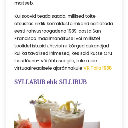
maitseb.
Kui soovid teada saada, millised toite
otsustas riiklik korraldustoimkond esitletada
eesti rahvusroogadena 1939. aasta San
Francisco maailmanäitusel või millistel
toolidel istusid ühtviisi nii kõrged aukandjad
kui ka tavalised inimesed, kes said kutse Oru
lossi lõuna- või õhtusöögile, tule meie
virtuaalreaalsele ajarännakule
VR Toila 1938
.
SYLLABUB ehk SILLIBUB