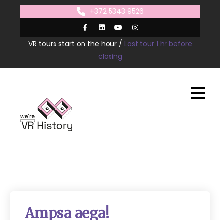
Skip
+372 5343 9526
to
content
VR tours start on the hour /
Last tour 1 hr before
closing
Ampsa aega!