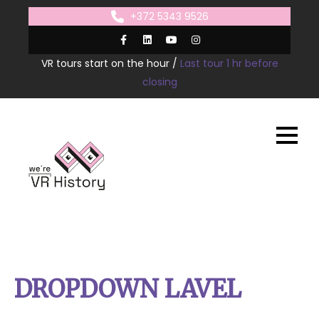
Skip
+372 5343 9526
to
content
VR tours start on the hour /
Last tour 1 hr before
closing
DROPDOWN LAVEL