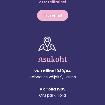
ettetellimisel
Täpsemalt
Asukoht
VR Tallinn 1939/44
Vabaduse väljak 9, Tallinn
VR Toila 1939
Oru park, Toila