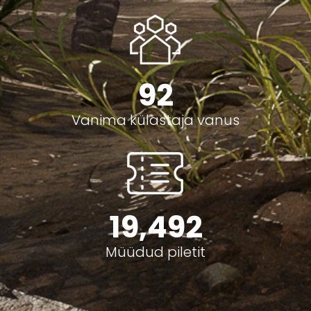
92
Vanima külastaja vanus
19,492
Müüdud piletit