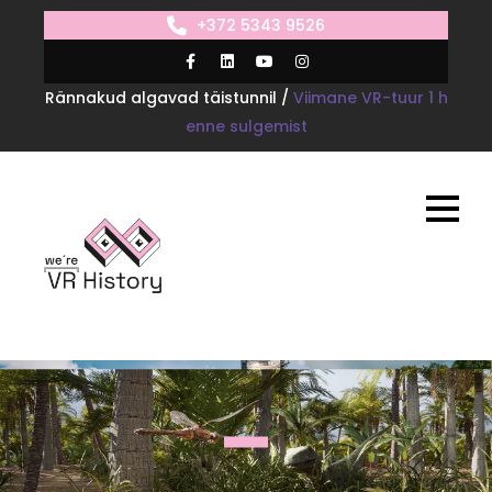
+372 5343 9526
Rännakud algavad täistunnil /
Viimane VR-tuur 1 h
enne sulgemist
VR Toila 1938
Üks loss, kaks ajastut, kolm rännakut