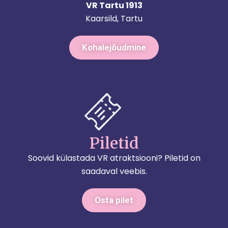
VR Tartu 1913
Kaarsild, Tartu
Kohalejõudmine
Piletid
Soovid külastada VR atraktsiooni? Piletid on
saadaval veebis.
Osta pilet