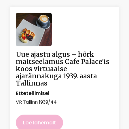
Uue ajastu algus – hõrk
maitseelamus Cafe Palace’is
koos virtuaalse
ajarännakuga 1939. aasta
Tallinnas
Ettetellimisel
VR Tallinn 1939/44
Loe lähemalt