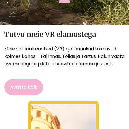
Avasta rohkem
Tutvu meie VR elamustega
Meie virtuaalreaalsed (VR) ajarännakud toimuvad
kolmes kohas - Tallinnas, Toilas ja Tartus. Palun vaata
avamisaegu ja pileteid soovitud elamuse juurest.
Avasta kõik