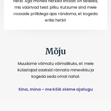
hetki. Aga mõned hetked lihtsalt on sellised,
mis väärivad teist pilku. Kutsume sind meie
roosade prillidega ajas rändama, et kogeda
erilisi hetki!
Mõju
Muudame võimatu võimalikuks, et meie
külastajad saaksid rännata minevikku ja
kogeda seda omal nahal.
Sina, mina – me kõik oleme ajalugu