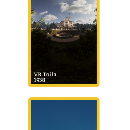
VR Toila
1938