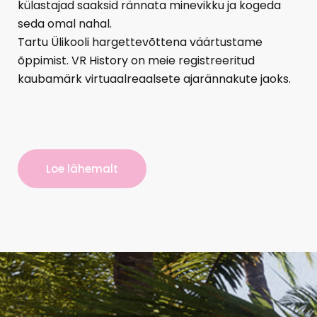
külastajad saaksid rännata minevikku ja kogeda
seda omal nahal.
Tartu Ülikooli hargettevõttena väärtustame
õppimist. VR History on meie registreeritud
kaubamärk virtuaalreaalsete ajarännakute jaoks.
Loe lähemalt