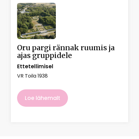
Oru pargi rännak ruumis ja
ajas gruppidele
Ettetellimisel
VR Toila 1938
Loe lähemalt