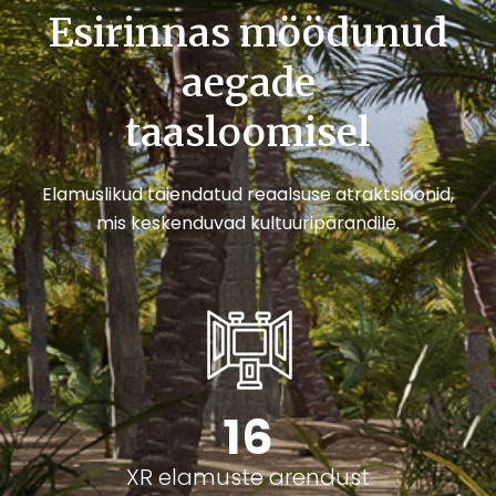
Esirinnas möödunud
aegade
taasloomisel
Elamuslikud täiendatud reaalsuse atraktsioonid,
mis keskenduvad kultuuripärandile.
16
XR elamuste arendust