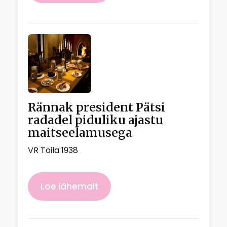
Rännak president Pätsi
radadel piduliku ajastu
maitseelamusega
VR Toila 1938
Loe lähemalt