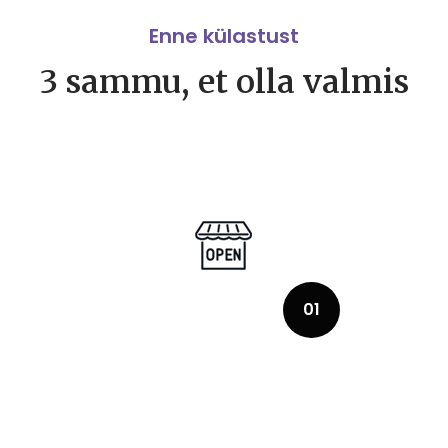
Enne külastust
3 sammu, et olla valmis
01
Kontrollige, mis on avatud
Oleme suletud riigipühadel
Rännakud algavad igal täistunnil. Viimane