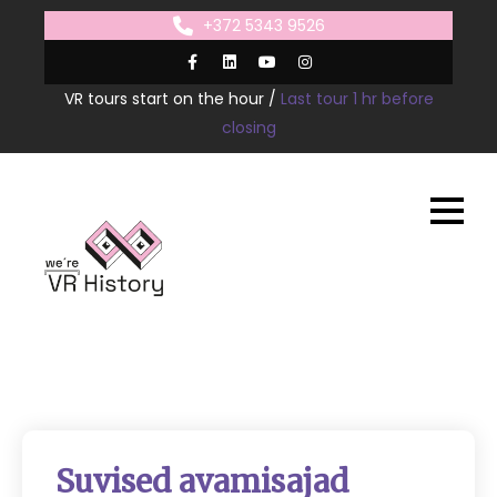
Skip
+372 5343 9526
to
content
VR tours start on the hour /
Last tour 1 hr before
closing
Suvised avamisajad