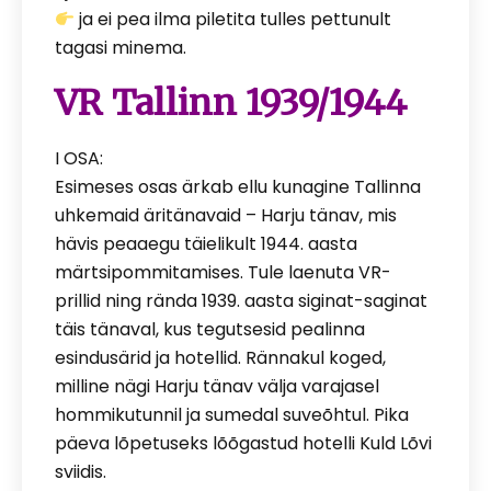
ja ei pea ilma piletita tulles pettunult
tagasi minema.
VR Tallinn 1939/1944
I OSA:
Esimeses osas ärkab ellu kunagine Tallinna
uhkemaid äritänavaid – Harju tänav, mis
hävis peaaegu täielikult 1944. aasta
märtsipommitamises. Tule laenuta VR-
prillid ning rända 1939. aasta siginat-saginat
täis tänaval, kus tegutsesid pealinna
esindusärid ja hotellid. Rännakul koged,
milline nägi Harju tänav välja varajasel
hommikutunnil ja sumedal suveõhtul. Pika
päeva lõpetuseks lõõgastud hotelli Kuld Lõvi
sviidis.