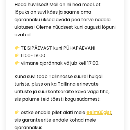
Head huvilised! Meil on nii hea meel, et
lõpuks on suvi käes ja saame oma
ajarännaku uksed avada pea terve nädala
ulatuses! Oleme nüüdsest kuni augusti lõpuni
avatud:
TEISIPÄEVAST kuni PÜHAPÄEVANI
11:00- 18:00
viimane ajarännak väljub kell 17:00.
Kuna suvi toob Talinnasse suurel hulgal
turiste, pluss on ka Tallinna erinevate
ürituste ja suurkontserdite kava väga tihe,
siis palume teid tõesti kogu südamest:
ostke endale pilet alati meie
eelmüügist
,
siis garanteerite endale kohad meie
ajarännakus