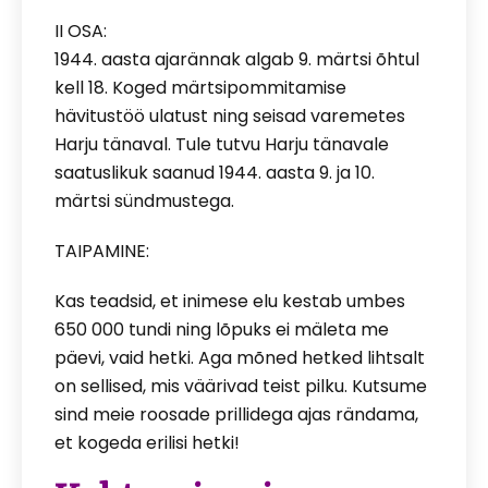
II OSA:
1944. aasta ajarännak algab 9. märtsi õhtul
kell 18. Koged märtsipommitamise
hävitustöö ulatust ning seisad varemetes
Harju tänaval. Tule tutvu Harju tänavale
saatuslikuk saanud 1944. aasta 9. ja 10.
märtsi sündmustega.
TAIPAMINE:
Kas teadsid, et inimese elu kestab umbes
650 000 tundi ning lõpuks ei mäleta me
päevi, vaid hetki. Aga mõned hetked lihtsalt
on sellised, mis väärivad teist pilku. Kutsume
sind meie roosade prillidega ajas rändama,
et kogeda erilisi hetki!